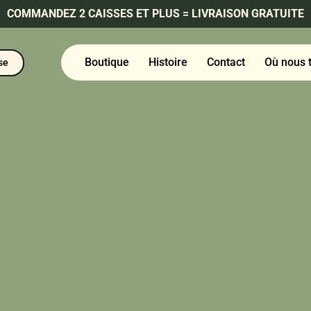
 LIMONADE PÉTI
COMMANDEZ 2 CAISSES ET PLUS = LIVRAISON GRATUITE
Boutique
Histoire
Contact
Où nous 
se